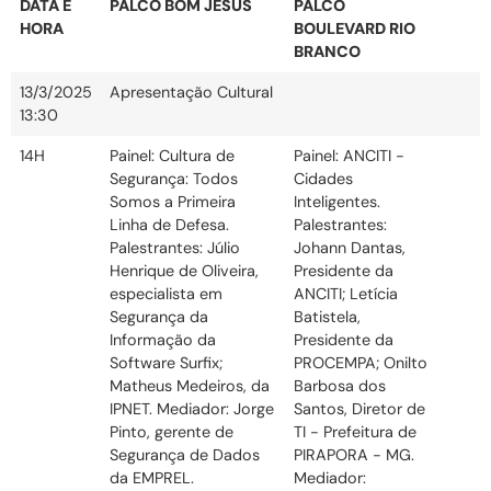
DATA E
PALCO BOM JESUS
PALCO
HORA
BOULEVARD RIO
BRANCO
13/3/2025
Apresentação Cultural
13:30
14H
Painel: Cultura de
Painel: ANCITI -
Segurança: Todos
Cidades
Somos a Primeira
Inteligentes.
Linha de Defesa.
Palestrantes:
Palestrantes: Júlio
Johann Dantas,
Henrique de Oliveira,
Presidente da
especialista em
ANCITI; Letícia
Segurança da
Batistela,
Informação da
Presidente da
Software Surfix;
PROCEMPA; Onilto
Matheus Medeiros, da
Barbosa dos
IPNET. Mediador: Jorge
Santos, Diretor de
Pinto, gerente de
TI - Prefeitura de
Segurança de Dados
PIRAPORA - MG.
da EMPREL.
Mediador: