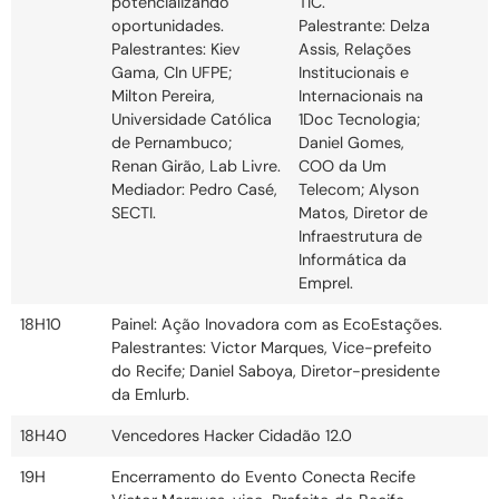
potencializando
TIC.
oportunidades.
Palestrante: Delza
Palestrantes: Kiev
Assis, Relações
Gama, CIn UFPE;
Institucionais e
Milton Pereira,
Internacionais na
Universidade Católica
1Doc Tecnologia;
de Pernambuco;
Daniel Gomes,
Renan Girão, Lab Livre.
COO da Um
Mediador: Pedro Casé,
Telecom; Alyson
SECTI.
Matos, Diretor de
Infraestrutura de
Informática da
Emprel.
18H10
Painel: Ação Inovadora com as EcoEstações.
Palestrantes: Victor Marques, Vice-prefeito
do Recife; Daniel Saboya, Diretor-presidente
da Emlurb.
18H40
Vencedores Hacker Cidadão 12.0
19H
Encerramento do Evento Conecta Recife